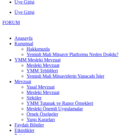
Üye Girişi
Üye Girişi
FORUM
Anasayfa
Kurumsal
Hakkımızda
Yeminli Mali Müşavir Platformu Neden Doğdu?
YMM Mesleki Mevzuat
Mesleki Mevzuat
YMM Tebliğleri
Yeminli Mali Müşavirlerin Yapacağı İşler
Mevzuat
Yasal Mevzuat
Mesleki Mevzuat
Sirküler
YMM Tutanak ve Rapor Örnekleri
Mesleki Önemli Uygulamalar
Örnek Özelgeler
Yargı Kararları
Faydalı Bilgiler
Etkinlikler