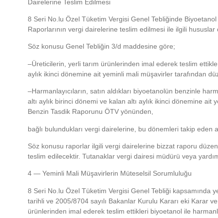
Dairelerine Teslim Edilmesi
8 Seri No.lu Özel Tüketim Vergisi Genel Tebliğinde Biyoetanol
Raporlarının vergi dairelerine teslim edilmesi ile ilgili hususlar
Söz konusu Genel Tebliğin 3/d maddesine göre;
–Üreticilerin, yerli tarım ürünlerinden imal ederek teslim ettikler
aylık ikinci dönemine ait yeminli mali müşavirler tarafından
–Harmanlayıcıların, satın aldıkları biyoetanolün benzinle harma
altı aylık birinci dönemi ve kalan altı aylık ikinci dönemine a
Benzin Tasdik Raporunu ÖTV yönünden,
bağlı bulundukları vergi dairelerine, bu dönemleri takip eden 
Söz konusu raporlar ilgili vergi dairelerine bizzat raporu düze
teslim edilecektir. Tutanaklar vergi dairesi müdürü veya yardım
4 — Yeminli Mali Müşavirlerin Müteselsil Sorumluluğu
8 Seri No.lu Özel Tüketim Vergisi Genel Tebliği kapsamında ye
tarihli ve 2005/8704 sayılı Bakanlar Kurulu Kararı eki Karar ve
ürünlerinden imal ederek teslim ettikleri biyoetanol ile harman