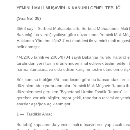
YEMİNLİ MALİ MÜŞAVİRLİK KANUNU GENEL TEBLİĞİ
(Sıra No: 38)
3568 sayılı Serbest Muhasebecilik, Serbest Muhasebeci Mali 
Bakanlığı’na verdiği yetkiye göre düzenlenen Yeminli Mali Müşa
Hakkında Yönetmeliğin2 7 nci maddesi ile yeminli mali müşavir
belirlenmiştir.
4/4/2005 tarihli ve 2005/8704 sayılı Bakanlar Kurulu Kararı3 e
tarafından yerli tarım ürünlerinden imal edilerek teslim edilen 
harmanlamasına ve elde edilen karışımı teslim etmelerine ilişki
Söz konusu tebliğin 3/d maddesine göre bu kapsamdaki üretici
düzenlemeden yararlanmaları Yeminli Mali Müşavir Raporu ibra
düzenlenmesi gereken “Biyoetanol Üretim Tasdik Raporu” ile 
gereken zorunlu bilgiler, rapor şekli, raporların teslimi ve yemin
esaslar aşağıda açıklanmıştır.
1 — Tasdikin Amacı
Bu tebliğ kapsamında yeminli mali müşavirlerce yapılacak tasdik