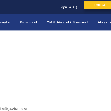
FORUM
Üye Girişi
sayfa
Kurumsal
YMM Mesleki Mevzuat
Mevzu
NLİ
İĞİ
 MÜŞAVİRLİK VE