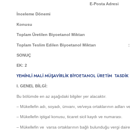
E-Posta Adresi
İnceleme Dönemi
Konusu 
Toplam Üretilen Biyoetanol Miktarı
Toplam Teslim Edilen Biyoetanol Miktarı :
SONUÇ
EK: 2
YEMİNLİ MALİ MÜŞAVİRLİK BİYOETANOL ÜRETİM TASDİ
I. GENEL BİLGİ:
Bu bölümde en az aşağıdaki bilgiler yer alacaktır.
– Mükellefin adı, soyadı, ünvanı, ve/veya ortaklarının adları ve
– Mükellefin iştigal konusu, ticaret sicil kaydı ve numarası.
– Mükellefin ve varsa ortaklarının bağlı bulunduğu vergi dair