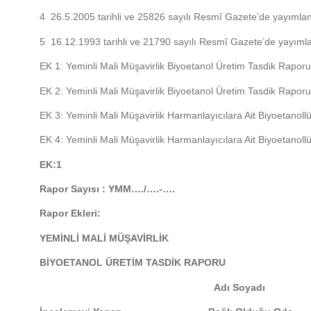
4 26.5.2005 tarihli ve 25826 sayılı Resmî Gazete’de yayımlan
5 16.12.1993 tarihli ve 21790 sayılı Resmî Gazete’de yayımla
EK 1: Yeminli Mali Müşavirlik Biyoetanol Üretim Tasdik Rapor
EK 2: Yeminli Mali Müşavirlik Biyoetanol Üretim Tasdik Rapor
EK 3: Yeminli Mali Müşavirlik Harmanlayıcılara Ait Biyoetano
EK 4: Yeminli Mali Müşavirlik Harmanlayıcılara Ait Biyoetano
EK:1
Rapor Sayısı : YMM…./…
Rapor Ekleri: 
YEMİNLİ MALİ MÜŞAVİRLİK
BİYOETANOL ÜRETİM TASDİK RAPORU
Adı Soyad