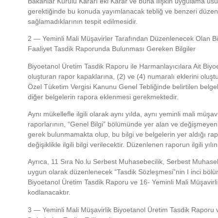
Bakanlar Kurulu Kararı eki Karar ve buna ilişkin uygulama usul
gerektiğinde bu konuda yayımlanacak tebliğ ve benzeri düzen
sağlamadıklarının tespit edilmesidir.
2 — Yeminli Mali Müşavirler Tarafından Düzenlenecek Olan Bi
Faaliyet Tasdik Raporunda Bulunması Gereken Bilgiler
Biyoetanol Üretim Tasdik Raporu ile Harmanlayıcılara Ait Biyoe
oluşturan rapor kapaklarına, (2) ve (4) numaralı eklerini oluşt
Özel Tüketim Vergisi Kanunu Genel Tebliğinde belirtilen belgele
diğer belgelerin rapora eklenmesi gerekmektedir.
Aynı mükellefle ilgili olarak aynı yılda, aynı yeminli mali müş
raporlarının, “Genel Bilgi” bölümünde yer alan ve değişmeyen
gerek bulunmamakta olup, bu bilgi ve belgelerin yer aldığı rapo
değişiklikle ilgili bilgi verilecektir. Düzenlenen raporun ilgili y
Ayrıca, 11 Sıra No.lu Serbest Muhasebecilik, Serbest Muhaseb
uygun olarak düzenlenecek “Tasdik Sözleşmesi”nin I inci bölüm
Biyoetanol Üretim Tasdik Raporu ve 16- Yeminli Mali Müşavirli
kodlanacaktır.
3 — Yeminli Mali Müşavirlik Biyoetanol Üretim Tasdik Raporu 