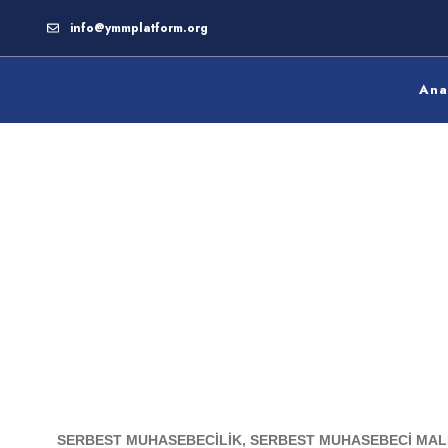
info@ymmplatform.org
Ana
SERBEST MUHASEBECİLİK, SERBEST
MUHASEBECİ MALİ MÜŞAVİRLİK VE YEMİ
MALİ MÜŞAVİRLİK KANUNU GENEL TEBL
(Sıra No: 38)
SERBEST MUHASEBECİLİK, SERBEST MUHASEBECİ MALİ