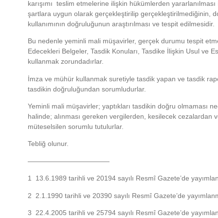
karışımı teslim etmelerine ilişkin hükümlerden yararlanılması içi
şartlara uygun olarak gerçekleştirilip gerçekleştirilmediğinin, 
kullanımının doğruluğunun araştırılması ve tespit edilmesidir.
Bu nedenle yeminli mali müşavirler, gerçek durumu tespit etme
Edecekleri Belgeler, Tasdik Konuları, Tasdike İlişkin Usul ve 
kullanmak zorundadırlar.
İmza ve mühür kullanmak suretiyle tasdik yapan ve tasdik rapo
tasdikin doğruluğundan sorumludurlar.
Yeminli mali müşavirler; yaptıkları tasdikin doğru olmaması n
halinde; alınması gereken vergilerden, kesilecek cezalardan v
müteselsilen sorumlu tutulurlar.
Tebliğ olunur.
————————————
1 13.6.1989 tarihli ve 20194 sayılı Resmî Gazete’de yayımlan
2 2.1.1990 tarihli ve 20390 sayılı Resmî Gazete’de yayımlanm
3 22.4.2005 tarihli ve 25794 sayılı Resmî Gazete’de yayımlan