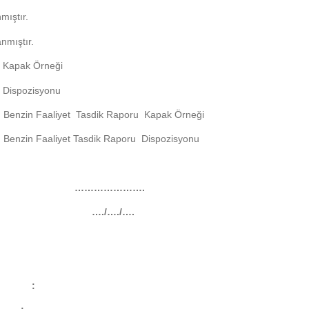
mıştır.
nmıştır.
u Kapak Örneği
u Dispozisyonu
llü Benzin Faaliyet Tasdik Raporu Kapak Örneği
llü Benzin Faaliyet Tasdik Raporu Dispozisyonu
.-…. ………………….
…./…./….
ı :