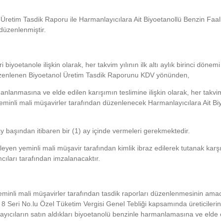
 Üretim Tasdik Raporu ile Harmanlayıcılara Ait Biyoetanollü Benzin Faal
 düzenlenmiştir.
i biyoetanole ilişkin olarak, her takvim yılının ilk altı aylık birinci dönemi
 düzenlenen Biyoetanol Üretim Tasdik Raporunu KDV yönünden,
nlanmasına ve elde edilen karışımın teslimine ilişkin olarak, her takvim 
it yeminli mali müşavirler tarafından düzenlenecek Harmanlayıcılara Ait Bi
ay başından itibaren bir (1) ay içinde vermeleri gerekmektedir.
nleyen yeminli mali müşavir tarafından kimlik ibraz edilerek tutanak karş
cıları tarafından imzalanacaktır.
minli mali müşavirler tarafından tasdik raporları düzenlenmesinin ama
 8 Seri No.lu Özel Tüketim Vergisi Genel Tebliği kapsamında üreticilerin 
layıcıların satın aldıkları biyoetanolü benzinle harmanlamasına ve elde 