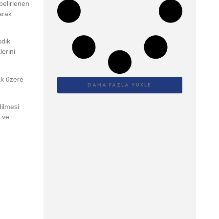
 belirlenen
arak
sdik
erini
ak üzere
DAHA FAZLA YÜKLE
dilmesi
 ve