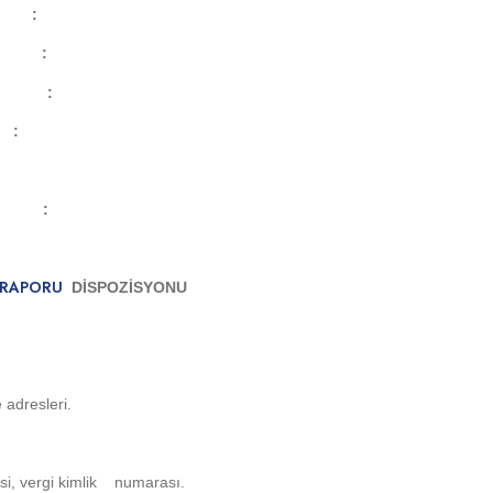
 :
 :
:
 :
 :
K RAPORU
DİSPOZİSYONU
 adresleri.
esi, vergi kimlik numarası.