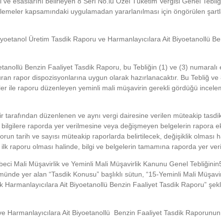
 ve esaslarını belirleyen 8 Seri No.lu Özel Tüketim Vergisi Genel Tebliğ
lemeler kapsamındaki uygulamadan yararlanılması için öngörülen şartl
yoetanol Üretim Tasdik Raporu ve Harmanlayıcılara Ait Biyoetanollü Be
tanollü Benzin Faaliyet Tasdik Raporu, bu Tebliğin (1) ve (3) numaralı e
uran rapor dispozisyonlarına uygun olarak hazırlanacaktır. Bu Tebliğ ve 
r ile raporu düzenleyen yeminli mali müşavirin gerekli gördüğü inceleme 
avir tarafından düzenlenen ve aynı vergi dairesine verilen müteakip tasdi
 bilgilere raporda yer verilmesine veya değişmeyen belgelerin rapora 
run tarih ve sayısı müteakip raporlarda belirtilecek, değişiklik olması h
ılın ilk raporu olması halinde, bilgi ve belgelerin tamamına raporda yer veri
eci Mali Müşavirlik ve Yeminli Mali Müşavirlik Kanunu Genel Tebliğinin
ünde yer alan “Tasdik Konusu” başlıklı sütun, “15-Yeminli Mali Müşavir
k Harmanlayıcılara Ait Biyoetanollü Benzin Faaliyet Tasdik Raporu” şek
ve Harmanlayıcılara Ait Biyoetanollü Benzin Faaliyet Tasdik Raporunun