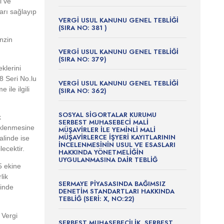
i ve
arı sağlayıp
VERGİ USUL KANUNU GENEL TEBLİĞİ
(SIRA NO: 381 )
nzin
VERGİ USUL KANUNU GENEL TEBLİĞİ
(SIRA NO: 379)
klerini
8 Seri No.lu
VERGİ USUL KANUNU GENEL TEBLİĞİ
ile ilgili
(SIRA NO: 362)
SOSYAL SİGORTALAR KURUMU
k
SERBEST MUHASEBECİ MALİ
eklenmesine
MÜŞAVİRLER İLE YEMİNLİ MALİ
MÜŞAVİRLERCE İŞYERİ KAYITLARININ
alinde ise
İNCELENMESİNİN USUL VE ESASLARI
lecektir.
HAKKINDA YÖNETMELİĞİN
UYGULANMASINA DAİR TEBLİĞ
5 ekine
lik
SERMAYE PİYASASINDA BAĞIMSIZ
linde
DENETİM STANDARTLARI HAKKINDA
TEBLİĞ (SERİ: X, NO:22)
 Vergi
SERBEST MUHASEBECİLİK, SERBEST