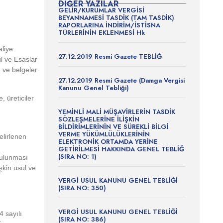
DIĞER YAZILAR
GELİR/KURUMLAR VERGİSİ
BEYANNAMESİ TASDİK (TAM TASDİK)
RAPORLARINA İNDİRİM/İSTİSNA
TÜRLERİNİN EKLENMESİ Hk
liye
27.12.2019 Resmi Gazete TEBLİĞ
ul ve Esaslar
 ve belgeler
27.12.2019 Resmi Gazete (Damga Vergisi
Kanunu Genel Tebliği)
 üreticiler
YEMİNLİ MALİ MÜŞAVİRLERİN TASDİK
SÖZLEŞMELERİNE İLİŞKİN
BİLDİRİMLERİNİN VE SÜREKLİ BİLGİ
VERME YÜKÜMLÜLÜKLERİNİN
elirlenen
ELEKTRONİK ORTAMDA YERİNE
GETİRİLMESİ HAKKINDA GENEL TEBLİĞ
(SIRA NO: 1)
bulunması
işkin usul ve
VERGİ USUL KANUNU GENEL TEBLİĞİ
(SIRA NO: 350)
VERGİ USUL KANUNU GENEL TEBLİĞİ
4 sayılı
(SIRA NO: 386)