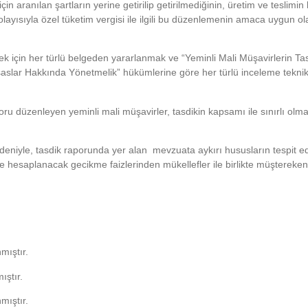
n aranılan şartların yerine getirilip getirilmediğinin, üretim ve teslimin
dolayısıyla özel tüketim vergisi ile ilgili bu düzenlemenin amaca uygun ol
k için her türlü belgeden yararlanmak ve “Yeminli Mali Müşavirlerin Ta
Esaslar Hakkında Yönetmelik” hükümlerine göre her türlü inceleme teknikl
ru düzenleyen yeminli mali müşavirler, tasdikin kapsamı ile sınırlı olm
edeniyle, tasdik raporunda yer alan mevzuata aykırı hususların tespit e
e hesaplanacak gecikme faizlerinden mükellefler ile birlikte müştereken
mıştır.
ıştır.
mıştır.