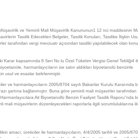
Müşavirlik ve Yeminli Mali Müşavirlik Kanununun1 12 nci maddesinin Ma
virlerin Tasdik Edecekleri Belgeler, Tasdik Konuları, Tasdike İlişkin Us
ler tarafından vergi mevzuatı açısından tasdiki yapılabilecek olan konu
ki Karar kapsamında 8 Seri No.lu Özel Tüketim Vergisi Genel Tebliği4 ile,
biyoetanole, harmanlayıcıların ise satın aldıkları biyoetanolü benzinle
n usul ve esaslar belirlenmiştir.
ler ve harmanlayıcıların 2005/8704 sayılı Bakanlar Kurulu Kararında b
zı şartına bağlanmıştır. Buna göre yeminli mali müşavirler tarafından
“Harmanlayıcılara Ait Biyoetanollü Benzin Faaliyet Tasdik Raporu”nda 
li mali müşavirlerin düzenleyecekleri raporlarla ilgili sorumluluklarına il
in amacı; üreticiler ile harmanlayıcıların, 4/4/2005 tarihli ve 2005/870