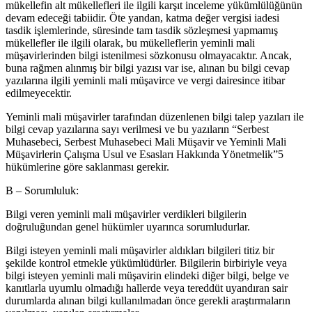
mükellefin alt mükellefleri ile ilgili karşıt inceleme yükümlülüğünün
devam edeceği tabiidir. Öte yandan, katma değer vergisi iadesi
tasdik işlemlerinde, süresinde tam tasdik sözleşmesi yapmamış
mükellefler ile ilgili olarak, bu mükelleflerin yeminli mali
müşavirlerinden bilgi istenilmesi sözkonusu olmayacaktır. Ancak,
buna rağmen alınmış bir bilgi yazısı var ise, alınan bu bilgi cevap
yazılarına ilgili yeminli mali müşavirce ve vergi dairesince itibar
edilmeyecektir.
Yeminli mali müşavirler tarafından düzenlenen bilgi talep yazıları ile
bilgi cevap yazılarına sayı verilmesi ve bu yazıların “Serbest
Muhasebeci, Serbest Muhasebeci Mali Müşavir ve Yeminli Mali
Müşavirlerin Çalışma Usul ve Esasları Hakkında Yönetmelik”5
hükümlerine göre saklanması gerekir.
B – Sorumluluk:
Bilgi veren yeminli mali müşavirler verdikleri bilgilerin
doğruluğundan genel hükümler uyarınca sorumludurlar.
Bilgi isteyen yeminli mali müşavirler aldıkları bilgileri titiz bir
şekilde kontrol etmekle yükümlüdürler. Bilgilerin birbiriyle veya
bilgi isteyen yeminli mali müşavirin elindeki diğer bilgi, belge ve
kanıtlarla uyumlu olmadığı hallerde veya tereddüt uyandıran sair
durumlarda alınan bilgi kullanılmadan önce gerekli araştırmaların