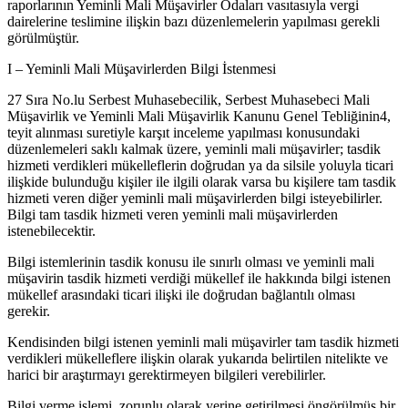
raporlarının Yeminli Mali Müşavirler Odaları vasıtasıyla vergi
dairelerine teslimine ilişkin bazı düzenlemelerin yapılması gerekli
görülmüştür.
I – Yeminli Mali Müşavirlerden Bilgi İstenmesi
27 Sıra No.lu Serbest Muhasebecilik, Serbest Muhasebeci Mali
Müşavirlik ve Yeminli Mali Müşavirlik Kanunu Genel Tebliğinin4,
teyit alınması suretiyle karşıt inceleme yapılması konusundaki
düzenlemeleri saklı kalmak üzere, yeminli mali müşavirler; tasdik
hizmeti verdikleri mükelleflerin doğrudan ya da silsile yoluyla ticari
ilişkide bulunduğu kişiler ile ilgili olarak varsa bu kişilere tam tasdik
hizmeti veren diğer yeminli mali müşavirlerden bilgi isteyebilirler.
Bilgi tam tasdik hizmeti veren yeminli mali müşavirlerden
istenebilecektir.
Bilgi istemlerinin tasdik konusu ile sınırlı olması ve yeminli mali
müşavirin tasdik hizmeti verdiği mükellef ile hakkında bilgi istenen
mükellef arasındaki ticari ilişki ile doğrudan bağlantılı olması
gerekir.
Kendisinden bilgi istenen yeminli mali müşavirler tam tasdik hizmeti
verdikleri mükelleflere ilişkin olarak yukarıda belirtilen nitelikte ve
harici bir araştırmayı gerektirmeyen bilgileri verebilirler.
Bilgi verme işlemi, zorunlu olarak yerine getirilmesi öngörülmüş bir