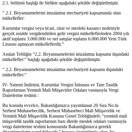
2.1. bölümü başlığı ile birlikte aşağıdaki şekilde değiştirilmiştir.
“ 2.1. Beyannamelerini imzalatma mecburiyeti kapsamında olan
mükellefler:
Kurumlar vergisi veya ticari, zirai ve mesleki kazancı nedeniyle
gerçek usulde vergilendirilen gelir vergisi mükelleflerinden 2004 yılı
aktif toplamı 3.000.000 ve net satışlar toplamı 6.000.000 Yeni Türk
Lirasını aşmayan mükelleflerdir.”
Anılan Tebliğin “2.2. Beyannamelerini imzalatma kapsamı dışındaki
mükellefler:” başlığı aşağıdaki şekilde değiştirilmiştir.
“ 2.2. Beyannamelerini imzalatma mecburiyeti kapsamı dışındaki
mükellefler:”
IV- Yatırım İndirimi, Kurumlar Vergisi İstisnası ve Tam Tasdik
Raporlarının Yeminli Mali Müşavirler Odaları vasıtasıyla Vergi
Dairelerine teslimi :
Bu konuda evvelce, Bakanlığımızca yayımlanan 20 Sıra No.lu
Serbest Muhasebecilik, Serbest Muhasebeci Mali Müşavirlik ve
Yeminli Mali Müşavirlik Kanunu Genel Tebliğinde6; “yeminli mali
müşavirlik tasdik raporlarının bazı illerde meslek odaları vasıtasıyla
vergi dairelerine teslimi konusunda Bakanlığımızca gerekli
düzenlemelerin yapılabileceği,” hususu öngörülmüş olup, bu