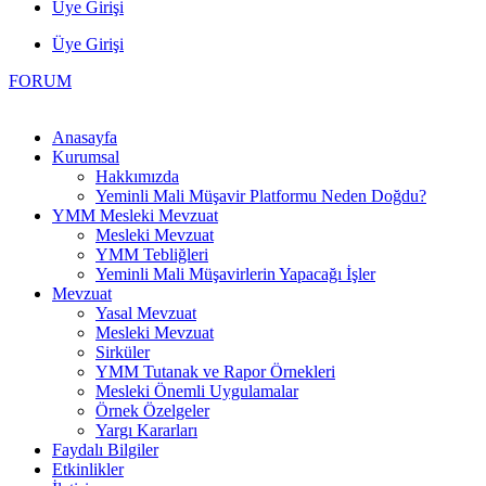
Üye Girişi
Üye Girişi
FORUM
Anasayfa
Kurumsal
Hakkımızda
Yeminli Mali Müşavir Platformu Neden Doğdu?
YMM Mesleki Mevzuat
Mesleki Mevzuat
YMM Tebliğleri
Yeminli Mali Müşavirlerin Yapacağı İşler
Mevzuat
Yasal Mevzuat
Mesleki Mevzuat
Sirküler
YMM Tutanak ve Rapor Örnekleri
Mesleki Önemli Uygulamalar
Örnek Özelgeler
Yargı Kararları
Faydalı Bilgiler
Etkinlikler