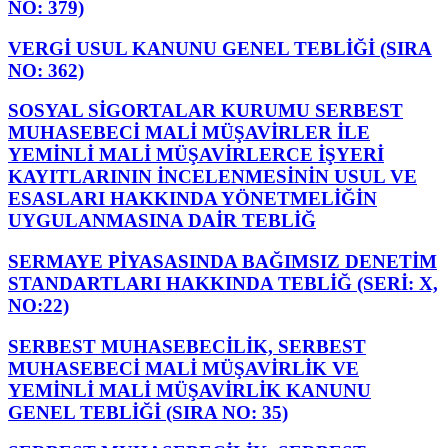
NO: 379)
VERGİ USUL KANUNU GENEL TEBLİĞİ (SIRA
NO: 362)
SOSYAL SİGORTALAR KURUMU SERBEST
MUHASEBECİ MALİ MÜŞAVİRLER İLE
YEMİNLİ MALİ MÜŞAVİRLERCE İŞYERİ
KAYITLARININ İNCELENMESİNİN USUL VE
ESASLARI HAKKINDA YÖNETMELİĞİN
UYGULANMASINA DAİR TEBLİĞ
SERMAYE PİYASASINDA BAĞIMSIZ DENETİM
STANDARTLARI HAKKINDA TEBLİĞ (SERİ: X,
NO:22)
SERBEST MUHASEBECİLİK, SERBEST
MUHASEBECİ MALİ MÜŞAVİRLİK VE
YEMİNLİ MALİ MÜŞAVİRLİK KANUNU
GENEL TEBLİĞİ (SIRA NO: 35)