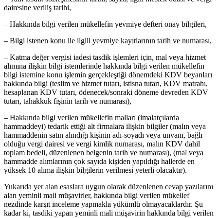
dairesine veriliş tarihi,
– Hakkında bilgi verilen mükellefin yevmiye defteri onay bilgileri,
– Bilgi istenen konu ile ilgili yevmiye kayıtlarının tarih ve numarası,
– Katma değer vergisi iadesi tasdik işlemleri için, mal veya hizmet
alımına ilişkin bilgi istemlerinde hakkında bilgi verilen mükellefin
bilgi istemine konu işlemin gerçekleştiği dönemdeki KDV beyanları
hakkında bilgi (teslim ve hizmet tutarı, istisna tutarı, KDV matrahı,
hesaplanan KDV tutarı, ödenecek/sonraki döneme devreden KDV
tutarı, tahakkuk fişinin tarih ve numarası),
– Hakkında bilgi verilen mükellefin malları (imalatçılarda
hammaddeyi) tedarik ettiği alt firmalara ilişkin bilgiler (malın veya
hammaddenin satın alındığı kişinin adı-soyadı veya unvanı, bağlı
olduğu vergi dairesi ve vergi kimlik numarası, malın KDV dahil
toplam bedeli, düzenlenen belgenin tarih ve numarası), (mal veya
hammadde alımlarının çok sayıda kişiden yapıldığı hallerde en
yüksek 10 alıma ilişkin bilgilerin verilmesi yeterli olacaktır).
Yukarıda yer alan esaslara uygun olarak düzenlenen cevap yazılarını
alan yeminli mali müşavirler, hakkında bilgi verilen mükellef
nezdinde karşıt inceleme yapmakla yükümlü olmayacaklardır. Şu
kadar ki, tasdiki yapan yeminli mali müşavirin hakkında bilgi verilen