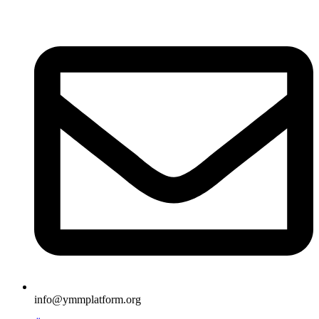
İçeriğe
atla
info@ymmplatform.org