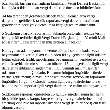
özel kimlik taşıyan elemanların kimlikleri, Vergi Dairesi Başkanlığı
kanalıyla o ilde bulunan vergi dairelerine önceden bildirilecektir.
4-Oda tarafından görevlendirilecek yetkili elemanlarca vergi
dairelerine getirilecek tasdik raporları, vergi daireleri tarafından
görevlendirilecek yetkililerce imza karşılığı teslim alınacaktır.
5-Sözkonusu tasdik raporlarının yukarıda öngörülen şekilde teslimi
için gerekli tedbirler ilgili Vergi Dairesi Başkanlığı ile Yeminli Mali
Müşavirler Odası tarafından müştereken alınacaktır.
Bu uygulamada; beyanname verme dönemi sonuna kadar veya
beyannamenin verildiği ayı takip eden iki ay içerisinde ilgili odalara
teslim edilecek tasdik raporlarının, beyannamenin verildiği ayı takip
eden iki aylık sürenin sonundan itibaren 15 gün içerisinde ilgili vergi
dairelerine intikalinin sağlanması, ilgili yeminli mali müşavirler
odasının sorumluluğundadır. Bu sorumluluğun öngörülen sürede
yerine getirilmemiş olması, bir başka ifadeyle sözkonusu raporların
öngörülen 15 günlük süreden sonra ilgili vergi dairelerine ibrazı
halinde ise bu raporlar ilgili vergi dairelerince teslim alınmayacaktır.
Sözkonusu raporlar; öngörülen 15 günlük süreden sonra her hangi
bir şekilde (posta, kargo, kurye v.b.) ilgili vergi dairelerine intikal
ettirilmiş olsa bile bu raporlar uyarınca vergi dairelerince işlem tesis
olunmayacaktır.