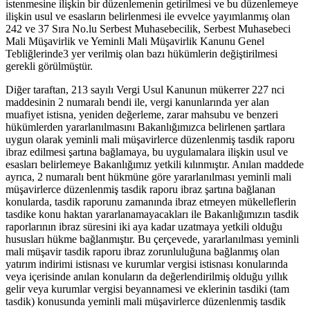
istenmesine ilişkin bir düzenlemenin getirilmesi ve bu düzenlemeye
ilişkin usul ve esasların belirlenmesi ile evvelce yayımlanmış olan
242 ve 37 Sıra No.lu Serbest Muhasebecilik, Serbest Muhasebeci
Mali Müşavirlik ve Yeminli Mali Müşavirlik Kanunu Genel
Tebliğlerinde3 yer verilmiş olan bazı hükümlerin değiştirilmesi
gerekli görülmüştür.
Diğer taraftan, 213 sayılı Vergi Usul Kanunun mükerrer 227 nci
maddesinin 2 numaralı bendi ile, vergi kanunlarında yer alan
muafiyet istisna, yeniden değerleme, zarar mahsubu ve benzeri
hükümlerden yararlanılmasını Bakanlığımızca belirlenen şartlara
uygun olarak yeminli mali müşavirlerce düzenlenmiş tasdik raporu
ibraz edilmesi şartına bağlamaya, bu uygulamalara ilişkin usul ve
esasları belirlemeye Bakanlığımız yetkili kılınmıştır. Anılan maddede
ayrıca, 2 numaralı bent hükmüne göre yararlanılması yeminli mali
müşavirlerce düzenlenmiş tasdik raporu ibraz şartına bağlanan
konularda, tasdik raporunu zamanında ibraz etmeyen mükelleflerin
tasdike konu haktan yararlanamayacakları ile Bakanlığımızın tasdik
raporlarının ibraz süresini iki aya kadar uzatmaya yetkili olduğu
hususları hükme bağlanmıştır. Bu çerçevede, yararlanılması yeminli
mali müşavir tasdik raporu ibraz zorunluluğuna bağlanmış olan
yatırım indirimi istisnası ve kurumlar vergisi istisnası konularında
veya içerisinde anılan konuların da değerlendirilmiş olduğu yıllık
gelir veya kurumlar vergisi beyannamesi ve eklerinin tasdiki (tam
tasdik) konusunda yeminli mali müşavirlerce düzenlenmiş tasdik