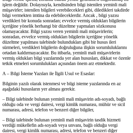
işlem değildir. Dolayısıyla, kendisinden bilgi istenilen yeminli mali
müşavirler; istenilen bilgileri verebilecekleri gibi, diledikleri takdirde
bilgi vermekten imtina da edebileceklerdir. Ancak , bilgi yazısı
verdikleri bir konuda sonradan; evvelce vermiş oldukları bilgilerin
içeriğine yönelik herhangi bir düzeltme yapmaları sözkonusu
olamayacaktır. Bilgi yazısı veren yeminli mali müşavirlerin;
sonradan, evvelce vermiş oldukları bilgilerin içeriğine yönelik
düzeltme yapılması talebinde bulundukları gibi bir husus ileri
sürmeleri, verdikleri bilgilerin doğruluğuna ilişkin sorumluluklarını
ortadan kaldırmayacaktır. Bu itibarla, yeminli mali müşavirlerin
vermiş oldukları bilgi yazılarında yer alan hususları, dikkat ve özenle
tetkik etmeleri sorumlulukları açısından önem arz etmektedir.
A – Bilgi İsteme Yazıları ile İlgili Usul ve Esaslar:
Bilginin yazılı olarak istenmesi ve bilgi isteme yazılarında en az
aşağıdaki hususların yer alması gerekir.
– Bilgi talebinde bulunan yeminli mali müşavirin adı-soyadı, bağlı
olduğu oda ve vergi dairesi, vergi kimlik numarası, mühür ve sicil
numarası, adresi, telefon ve benzeri diğer bilgiler,
– Bilgi talebinde bulunan yeminli mali müşavirin tasdik hizmeti
verdiği mükellefin adı-soyadı veya unvanı, bağlı olduğu vergi
dairesi, vergi kimlik numarası, adresi, telefon ve benzeri diğer