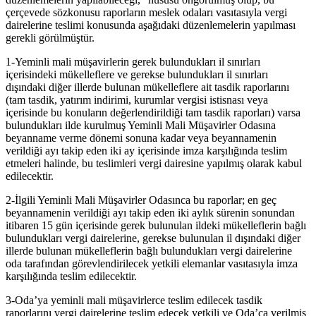
çerçevede sözkonusu raporların meslek odaları vasıtasıyla vergi
dairelerine teslimi konusunda aşağıdaki düzenlemelerin yapılması
gerekli görülmüştür.
1-Yeminli mali müşavirlerin gerek bulundukları il sınırları
içerisindeki mükelleflere ve gerekse bulundukları il sınırları
dışındaki diğer illerde bulunan mükelleflere ait tasdik raporlarını
(tam tasdik, yatırım indirimi, kurumlar vergisi istisnası veya
içerisinde bu konuların değerlendirildiği tam tasdik raporları) varsa
bulundukları ilde kurulmuş Yeminli Mali Müşavirler Odasına
beyanname verme dönemi sonuna kadar veya beyannamenin
verildiği ayı takip eden iki ay içerisinde imza karşılığında teslim
etmeleri halinde, bu teslimleri vergi dairesine yapılmış olarak kabul
edilecektir.
2-İlgili Yeminli Mali Müşavirler Odasınca bu raporlar; en geç
beyannamenin verildiği ayı takip eden iki aylık sürenin sonundan
itibaren 15 gün içerisinde gerek bulunulan ildeki mükelleflerin bağlı
bulundukları vergi dairelerine, gerekse bulunulan il dışındaki diğer
illerde bulunan mükelleflerin bağlı bulundukları vergi dairelerine
oda tarafından görevlendirilecek yetkili elemanlar vasıtasıyla imza
karşılığında teslim edilecektir.
3-Oda’ya yeminli mali müşavirlerce teslim edilecek tasdik
raporlarını vergi dairelerine teslim edecek yetkili ve Oda’ca verilmiş