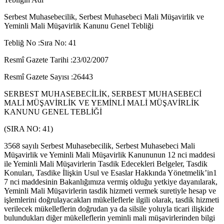
Serbest Muhasebecilik, Serbest Muhasebeci Mali Müşavirlik ve
Yeminli Mali Müşavirlik Kanunu Genel Tebliği
Tebliğ No :Sıra No: 41
Resmî Gazete Tarihi :23/02/2007
Resmî Gazete Sayısı :26443
SERBEST MUHASEBECİLİK, SERBEST MUHASEBECİ
MALİ MÜŞAVİRLİK VE YEMİNLİ MALİ MÜŞAVİRLİK
KANUNU GENEL TEBLİĞİ
(SIRA NO: 41)
3568 sayılı Serbest Muhasebecilik, Serbest Muhasebeci Mali
Müşavirlik ve Yeminli Mali Müşavirlik Kanununun 12 nci maddesi
ile Yeminli Mali Müşavirlerin Tasdik Edecekleri Belgeler, Tasdik
Konuları, Tasdike İlişkin Usul ve Esaslar Hakkında Yönetmelik’in1
7 nci maddesinin Bakanlığımıza vermiş olduğu yetkiye dayanılarak,
Yeminli Mali Müşavirlerin tasdik hizmeti vermek suretiyle hesap ve
işlemlerini doğrulayacakları mükelleflerle ilgili olarak, tasdik hizmeti
verilecek mükelleflerin doğrudan ya da silsile yoluyla ticari ilişkide
bulundukları diğer mükelleflerin yeminli mali müşavirlerinden bilgi