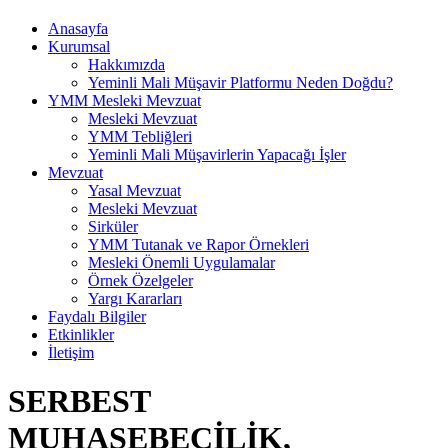
Anasayfa
Kurumsal
Hakkımızda
Yeminli Mali Müşavir Platformu Neden Doğdu?
YMM Mesleki Mevzuat
Mesleki Mevzuat
YMM Tebliğleri
Yeminli Mali Müşavirlerin Yapacağı İşler
Mevzuat
Yasal Mevzuat
Mesleki Mevzuat
Sirküler
YMM Tutanak ve Rapor Örnekleri
Mesleki Önemli Uygulamalar
Örnek Özelgeler
Yargı Kararları
Faydalı Bilgiler
Etkinlikler
İletişim
SERBEST
MUHASEBECİLİK,