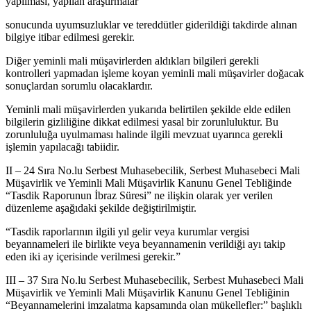
yapılması, yapılan araştırmalar
sonucunda uyumsuzluklar ve tereddütler giderildiği takdirde alınan
bilgiye itibar edilmesi gerekir.
Diğer yeminli mali müşavirlerden aldıkları bilgileri gerekli
kontrolleri yapmadan işleme koyan yeminli mali müşavirler doğacak
sonuçlardan sorumlu olacaklardır.
Yeminli mali müşavirlerden yukarıda belirtilen şekilde elde edilen
bilgilerin gizliliğine dikkat edilmesi yasal bir zorunluluktur. Bu
zorunluluğa uyulmaması halinde ilgili mevzuat uyarınca gerekli
işlemin yapılacağı tabiidir.
II – 24 Sıra No.lu Serbest Muhasebecilik, Serbest Muhasebeci Mali
Müşavirlik ve Yeminli Mali Müşavirlik Kanunu Genel Tebliğinde
“Tasdik Raporunun İbraz Süresi” ne ilişkin olarak yer verilen
düzenleme aşağıdaki şekilde değiştirilmiştir.
“Tasdik raporlarının ilgili yıl gelir veya kurumlar vergisi
beyannameleri ile birlikte veya beyannamenin verildiği ayı takip
eden iki ay içerisinde verilmesi gerekir.”
III – 37 Sıra No.lu Serbest Muhasebecilik, Serbest Muhasebeci Mali
Müşavirlik ve Yeminli Mali Müşavirlik Kanunu Genel Tebliğinin
“Beyannamelerini imzalatma kapsamında olan mükellefler:” başlıklı